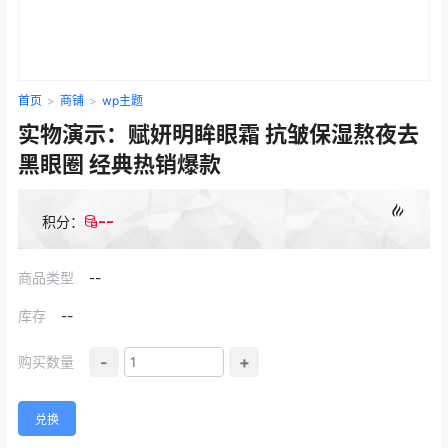
首页
>
商铺
>
wp主题
实物演示：赋妍明眸眼霜 抗皱保湿熬夜去
黑眼圈 经典热销爆款
--
积分：
商品类型
--
库存
--
-
+
购买数量
兑换