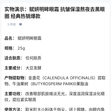
实物演示：赋妍明眸眼霜 抗皱保湿熬夜去黑眼
圈 经典热销爆款
5 年前
品名：
赋妍明眸眼霜
规格：
25g
适合肤质：
任何肤质
主要成分：
大豆发酵
产物提取物：
金盏花（CALENDULA OFFICINALIS）提取
物、牛油果树（BUTYROSPERM PARKII)果脂油
主要功效：
改善眼部肌肤暗淡无光，深度滋润保湿淡化细
纹，提拉紧实眼周
使用方法：
取米粒大小料体于指尖，闭上眼睛，由眼内角