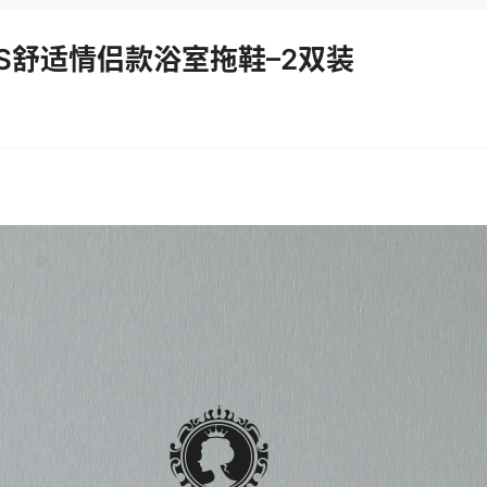
ESS舒适情侣款浴室拖鞋–2双装