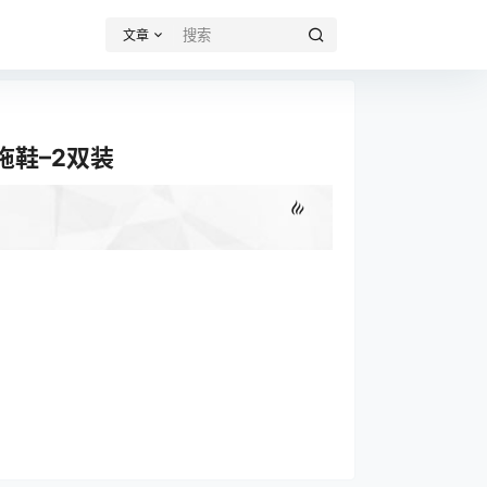
文章
拖鞋–2双装