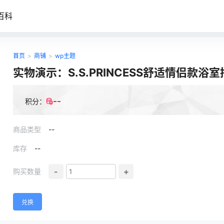
百科
首页
>
商铺
>
wp主题
实物演示：S.S.PRINCESS舒适情侣款浴室
--
积分：
商品类型
--
库存
--
-
+
购买数量
兑换