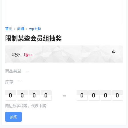
首页
>
商铺
>
wp主题
限制某些会员组抽奖
--
积分：
商品类型
--
库存
--
=
0
0
0
0
0
0
0
0
两边数字相等，代表中奖！
抽奖