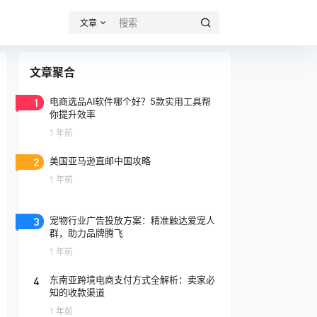
文章
文章聚合
1
电商选品AI软件哪个好？5款实用工具帮
你提升效率
1 年前
2
美国亚马逊直邮中国攻略
1 年前
3
宠物行业广告投放方案：精准触达爱宠人
群，助力品牌腾飞
1 年前
4
东南亚跨境电商支付方式全解析：卖家必
知的收款渠道
1 年前