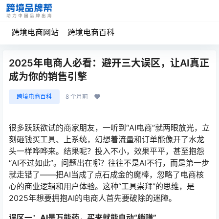
跨境电商网站
跨境电商百科
2025年电商人必看：避开三大误区，让AI真正
成为你的销售引擎
跨境电商百科
8 个月前
很多跃跃欲试的商家朋友，一听到“AI电商”就两眼放光，立
刻砸钱买工具、上系统，幻想着流量和订单能像开了水龙
头一样哗哗来。结果呢？投入不小，效果平平，甚至抱怨
“AI不过如此”。问题出在哪？往往不是AI不行，而是第一步
就走错了——把AI当成了点石成金的魔棒，忽略了电商核
心的商业逻辑和用户体验。这种“工具崇拜”的思维，是
2025年想要拥抱AI的电商人首先要破除的迷障。
误区一：AI是万能药，买来就能自动“躺赚”