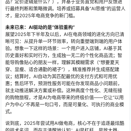
品？定价逻辑是什么？），并基于业务直觉和用户反馈进
行最终判断和策略微调。培养或招募具备“AI思维”的运营人
才，是2025年电商竞争的新门槛。
未来已来：AI驱动的是“体验重构”
展望2025年下半年及以后，AI在电商领域的进化方向已清
晰可见：从提升单一环节效率，转向重塑端到端的用户体
验。想象一下这样的场景：一个用户进入店铺，AI基于其
历史喜好和实时行为，生成独一无二的个性化商品流；智
能导购像贴心的朋友一样，理解其模糊需求（“想要夏天
穿、显瘦、适合通勤的裙子”），精准推荐并生成搭配建
议；结算时，AI自动为其匹配最优的支付方式和可用优
惠；售后环节，预测性服务可能在你发现商品小问题前，
就主动推送解决方案或补偿。这种高度个性化、无缝衔接
的购物旅程，才是AI为电商带来的终极价值——它让“以用
户为中心”不再是一句口号，而是可量化、可执行的商业模
式。
说到底，2025年尝试用AI做电商，核心不在于追逐最炫酷
的技术名词，而在于清醒地认知：AI是杠杆，是放大器。