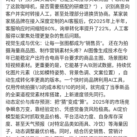
了这款咖啡机，是否需要搭配的研磨豆？”），识别高意向
客户并实时转接人工，甚至处理部分退换货协商。某家装
家居品牌在接入深度定制的AI客服后，仅2025年上半年，
客服响应时间缩短80%，询单转化率提升了22%，人工客
服得以聚焦处理更复杂的售后问题。
视觉生成与优化：让每一张图都成为“销售员”。 还在为拍
摄海量商品图、制作营销素材头疼？AI图像生成技术在今
年已能稳定产出符合电商平台要求的商品主图、场景图和
短视频素材。更重要的是，它能基于A/B测试数据，持续优
化图片元素（比如模特姿势、背景色调、文案位置），自
动生成转化率更高的版本。一个快时尚品牌利用AI工具，
仅用传统拍摄1/3的成本和1/10的时间，就完成了当季新品
的全渠道视觉素材库搭建，上新速度领先同行。
动态定价与库存预测：把“猜”变成“算”。 2025年的市场竞
争瞬息万变，靠经验定价、凭感觉备货风险极高。AI定价
模型能实时抓取竞品价格、平台活动力度、自身库存深
度、甚至天气预报（对特定品类如雨具、冷饮）等海量因
子，动态调整最优价格。同时，结合历史销售、营销计