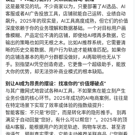
这是最常见的坑。不少商家以为，只要部署了AI选品、AI
客服或者AI广告投放工具，店铺就能自己运转、业绩自动
飙升。2025年的现实是，AI工具高度成熟，但它们的价值
深度依赖于你的业务理解和数据基础。一个对目标用户画
像模糊、产品定位不清的店铺，即使给AI喂再多数据，它
输出的策略也如同无根之木。比如AI推荐系统，它需要清
晰的历史交易数据、用户行为轨迹才能精准匹配。如果你
的店铺连基本的用户分群都没做好，AI再聪明也无从下
手。别指望AI凭空创造奇迹，它更像一个超级助手，能放
大你的优势，却无法弥补商业模式的根本缺陷。
别让AI成为昂贵的摆设：找准你的“价值爆破点”
与其广撒网式地尝试各种AI工具，不如聚焦在能立刻产生
业务价值的核心环节。2025年成功的AI电商案例，往往是
在特定场景下实现了效率或体验的指数级提升：
智能客服：不只是“秒回”，而是转化率的隐形推手。 别再
满足于自动回复“您好，有什么可以帮您？”。2025年的顶
级AI客服，能根据用户的浏览轨迹、购物车状态、甚至咨
询语气，预判真实需求。它能主动推荐关联商品（“您刚看