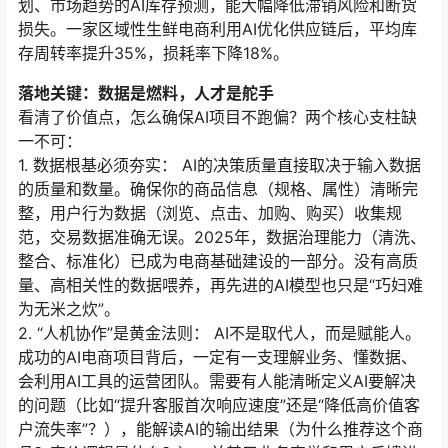
划、市场趋势的AI库存预测，能大幅降低滞销风险和断货
损失。一家区域性生鲜电商利用AI优化供应链后，平均库
存周转率提升35%，损耗率下降18%。
落地关键：数据是燃料，人才是舵手
看清了价值点，怎么确保AI项目不跑偏？两个核心支柱缺
一不可：
1. 数据根基必须夯实： AI的决策质量直接取决于输入数据
的质量和数量。确保你的商品信息（规格、属性）清晰完
整，用户行为数据（浏览、点击、加购、购买）收集规
范，交易数据准确无误。2025年，数据治理能力（清洗、
整合、标准化）已成为电商基础建设的一部分。没有高质
量、高相关性的数据喂养，再先进的AI模型也只是“巧妇难
为无米之炊”。
2. “人机协作”是黄金法则： AI不是取代人，而是赋能人。
成功的AI电商项目背后，一定有一支理解业务、懂数据、
会利用AI工具的运营团队。需要有人能清晰定义AI要解决
的问题（比如“提升客服首次响应速度”还是“降低高价值客
户流失率”？），能解读AI的输出结果（为什么推荐这个商