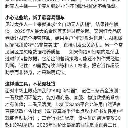
超真人主播——毕竟AI能24小时不间断讲解还不会嘴瓢。
小心这些坑，新手最容易翻车
见过太多人一上来就追求“全自动无人店铺”，结果往往惨
淡。2025年AI最大的雷区其实是过度依赖。某网红食品店
老板让AI完全接管客服，结果用户问“过敏源信息”，AI机械
回复“我们的产品非常美味”，直接引发公关危机。另一个常
见误区是忽略数据喂养质量——如果你给AI投喂的是杂乱
过时的销售数据，它给出的营销策略可能还不如你凭经验
判断。记住：AI需要持续训练和人工校准，把它当作超级
助手而非替身，才是聪明玩法。
这样选工具，不花冤枉钱
面对市场上眼花缭乱的“AI电商神器”，记住三条黄金法则：
一看数据闭环能力，能打通商品、客服、物流数据的系统
才有价值；二看灵活度，比如某SaaS平台允许用自然语言
直接修改广告计划（说“预算减半但重点攻小红书女性用户”
就能自动执行）；三看行业适配度，做生鲜的别选专攻3C
数码的AI系统。2025年性价比最高的往往是垂直类工具，