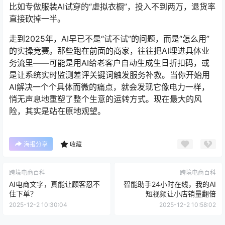
比如专做服装AI试穿的“虚拟衣橱”，投入不到两万，退货率
直接砍掉一半。
走到2025年，AI早已不是“试不试”的问题，而是“怎么用”
的实操竞赛。那些跑在前面的商家，往往把AI埋进具体业
务流里——可能是用AI给老客户自动生成生日折扣码，或
是让系统实时监测差评关键词触发服务补救。当你开始用
AI解决一个个具体而微的痛点，就会发现它像电力一样，
悄无声息地重塑了整个生意的运转方式。现在最大的风
险，其实是站在原地观望。
海报分享
收藏
跨境电商百科
跨境电商百科
AI电商文字，真能让顾客忍不
智能助手24小时在线，我的AI
住下单？
短视频让小店销量翻倍
2025-12-2 10:30:04
2025-12-2 10:58:02