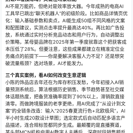
AI不是万能药，但绝对是效率放大器。今年成熟的电商AI
工具早已跳出“聊天机器人”的初级阶段。比如商品详情页优
化：输入基础参数和卖点，AI能生成50组不同风格的文案
和配图建议，实测点击率提升最高达40%。再比如广告投
放，系统通过实时分析竞品动态和用户行为，自动调整出
价策略，某母婴品牌在2025年第一季度就靠这个把获客成
本压低了28%。但要注意，这些成果都建立在精准定位业
务痛点的前提下——你是要解决客服人力不足？还是想突
破流量瓶颈？选对场景，AI才能发力。
三个真实案例，看AI如何改变生意逻辑
小陈的饰品店去年还在为库存积压发愁，今年初接入AI销
量预测系统后，算法根据历史销售、季节趋势甚至社交媒
体话题热度，把备货准确率提到了90%以上，滞销款直接
清零。而做跨境服装的老李更绝，用AI完成了“从设计到文
案”的全链条改造：输入“2025春夏流行色+北欧极风”，AI
半小时生成20款设计草图；选定款式后自动匹配多语言产
品描述，连合规标签都同步生成。最颠覆的是直播赛道，
某头部MCN机构启用AI数字人主播后，深夜时段销售额反