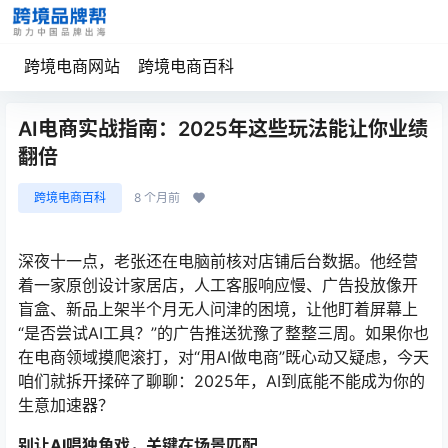
跨境电商网站
跨境电商百科
AI电商实战指南：2025年这些玩法能让你业绩
翻倍
跨境电商百科
8 个月前
深夜十一点，老张还在电脑前核对店铺后台数据。他经营
着一家原创设计家居店，人工客服响应慢、广告投放像开
盲盒、新品上架半个月无人问津的困境，让他盯着屏幕上
“是否尝试AI工具？”的广告推送犹豫了整整三周。如果你也
在电商领域摸爬滚打，对“用AI做电商”既心动又疑虑，今天
咱们就拆开揉碎了聊聊：2025年，AI到底能不能成为你的
生意加速器？
别让AI唱独角戏，关键在场景匹配