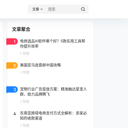
文章
文章聚合
1
电商选品AI软件哪个好？5款实用工具帮
你提升效率
1 年前
2
美国亚马逊直邮中国攻略
1 年前
3
宠物行业广告投放方案：精准触达爱宠人
群，助力品牌腾飞
1 年前
4
东南亚跨境电商支付方式全解析：卖家必
知的收款渠道
1 年前