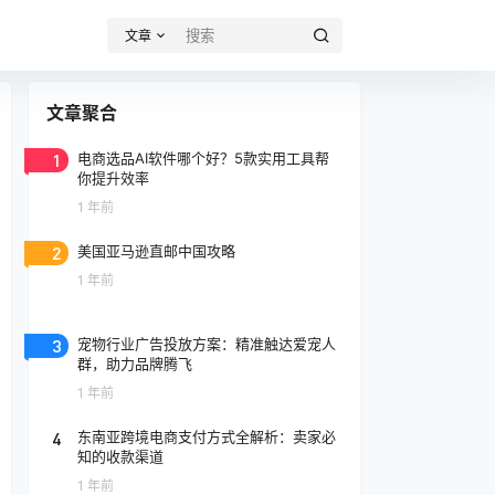
文章
文章聚合
1
电商选品AI软件哪个好？5款实用工具帮
你提升效率
1 年前
2
美国亚马逊直邮中国攻略
1 年前
3
宠物行业广告投放方案：精准触达爱宠人
群，助力品牌腾飞
1 年前
4
东南亚跨境电商支付方式全解析：卖家必
知的收款渠道
1 年前