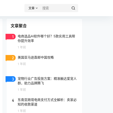
文章
文章聚合
1
电商选品AI软件哪个好？5款实用工具帮
你提升效率
1 年前
2
美国亚马逊直邮中国攻略
1 年前
3
宠物行业广告投放方案：精准触达爱宠人
群，助力品牌腾飞
1 年前
4
东南亚跨境电商支付方式全解析：卖家必
知的收款渠道
1 年前