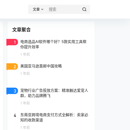
文章
文章聚合
1
电商选品AI软件哪个好？5款实用工具帮
你提升效率
1 年前
2
美国亚马逊直邮中国攻略
1 年前
3
宠物行业广告投放方案：精准触达爱宠人
群，助力品牌腾飞
1 年前
4
东南亚跨境电商支付方式全解析：卖家必
知的收款渠道
1 年前